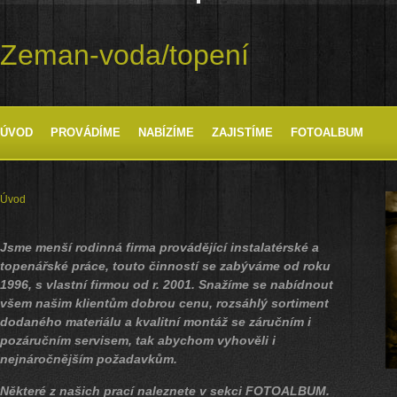
Zeman-voda/topení
ÚVOD
PROVÁDÍME
NABÍZÍME
ZAJISTÍME
FOTOALBUM
Úvod
Jsme menší rodinná firma provádějící instalatérské a
topenářské práce, touto činností se zabýváme od roku
1996, s vlastní firmou od r. 2001. Snažíme se nabídnout
všem našim klientům dobrou cenu, rozsáhlý sortiment
dodaného materiálu a kvalitní montáž se záručním i
pozáručním servisem, tak abychom vyhověli i
nejnáročnějším požadavkům.
Některé z našich prací naleznete v sekci FOTOALBUM.