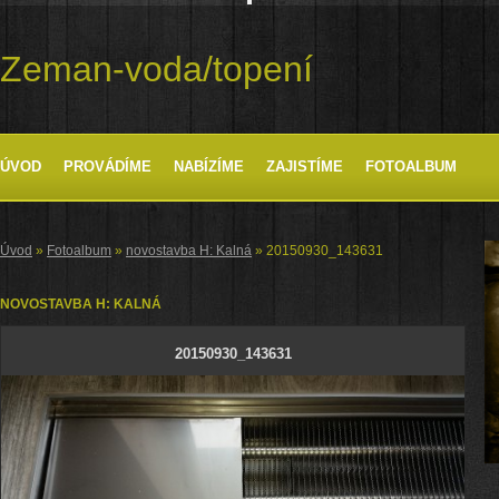
Zeman-voda/topení
ÚVOD
PROVÁDÍME
NABÍZÍME
ZAJISTÍME
FOTOALBUM
Úvod
»
Fotoalbum
»
novostavba H: Kalná
»
20150930_143631
NOVOSTAVBA H: KALNÁ
20150930_143631