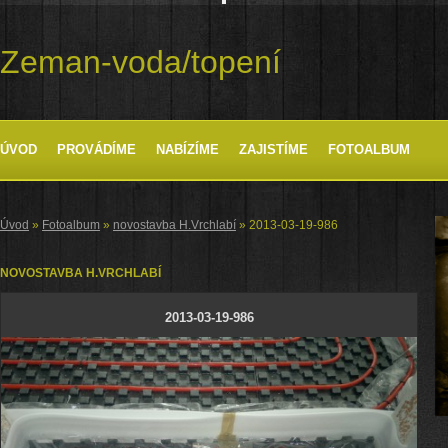
Zeman-voda/topení
ÚVOD
PROVÁDÍME
NABÍZÍME
ZAJISTÍME
FOTOALBUM
Úvod
»
Fotoalbum
»
novostavba H.Vrchlabí
»
2013-03-19-986
NOVOSTAVBA H.VRCHLABÍ
2013-03-19-986