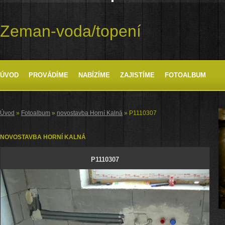
Zeman-voda/topení
ÚVOD
PROVÁDÍME
NABÍZÍME
ZAJISTÍME
FOTOALBUM
Úvod
»
Fotoalbum
»
novostavba Horní Kalná
»
P1110307
NOVOSTAVBA HORNÍ KALNÁ
P1110307