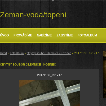
Zeman-voda/topení
ÚVOD
PROVÁDÍME
NABÍZÍME
ZAJISTÍME
FOTOALBUM
Úvod
»
Fotoalbum
»
Obytný soubor Jilemnice - Kozinec
»
20171130_091717
OBYTNÝ SOUBOR JILEMNICE - KOZINEC
20171130_091717