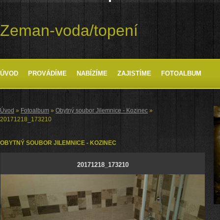
Zeman-voda/topení
ÚVOD
PROVÁDÍME
NABÍZÍME
ZAJISTÍME
FOTOALBUM
Úvod
»
Fotoalbum
»
Obytný soubor Jilemnice - Kozinec
»
20171218_173210
OBYTNÝ SOUBOR JILEMNICE - KOZINEC
20171218_173210