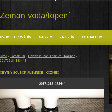
Zeman-voda/topení
ÚVOD
PROVÁDÍME
NABÍZÍME
ZAJISTÍME
FOTOALBUM
Úvod
»
Fotoalbum
»
Obytný soubor Jilemnice - Kozinec
»
20171218_183444
OBYTNÝ SOUBOR JILEMNICE - KOZINEC
20171218_183444