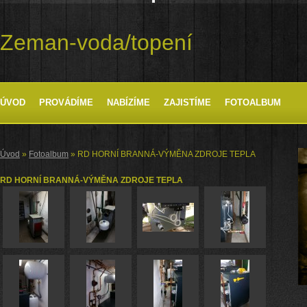
Zeman-voda/topení
ÚVOD
PROVÁDÍME
NABÍZÍME
ZAJISTÍME
FOTOALBUM
Úvod
»
Fotoalbum
»
RD HORNÍ BRANNÁ-VÝMĚNA ZDROJE TEPLA
RD HORNÍ BRANNÁ-VÝMĚNA ZDROJE TEPLA