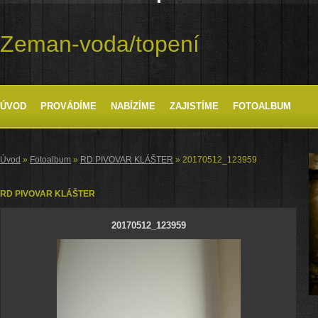
Zeman-voda/topení
ÚVOD
PROVÁDÍME
NABÍZÍME
ZAJISTÍME
FOTOALBUM
Úvod
»
Fotoalbum
»
RD PIVOVAR KLÁŠTER
»
20170512_123959
RD PIVOVAR KLÁŠTER
20170512_123959