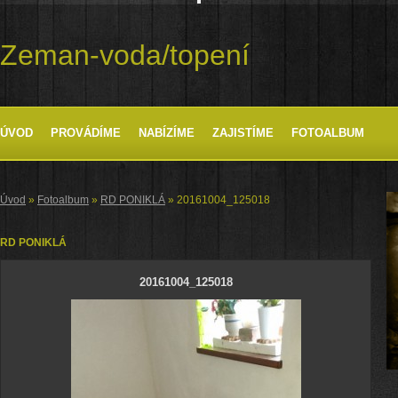
Zeman-voda/topení
ÚVOD
PROVÁDÍME
NABÍZÍME
ZAJISTÍME
FOTOALBUM
Úvod
»
Fotoalbum
»
RD PONIKLÁ
»
20161004_125018
RD PONIKLÁ
20161004_125018