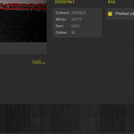
STATISTIKY
RSS
Celkem:
1030815
Přehled zd
Měsíc:
33277
Den:
1615
Online:
30
y
Další →