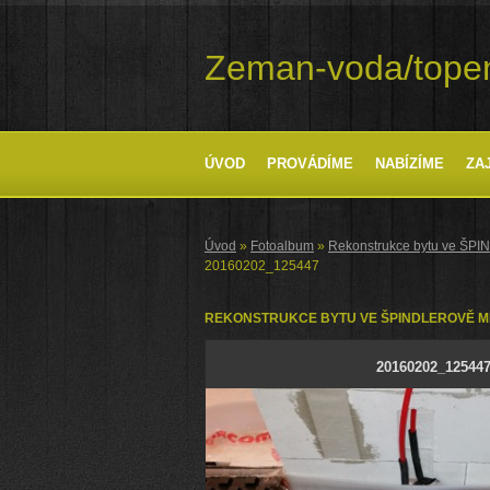
Zeman-voda/tope
ÚVOD
PROVÁDÍME
NABÍZÍME
ZA
Úvod
»
Fotoalbum
»
Rekonstrukce bytu ve Š
20160202_125447
REKONSTRUKCE BYTU VE ŠPINDLEROVĚ 
20160202_12544