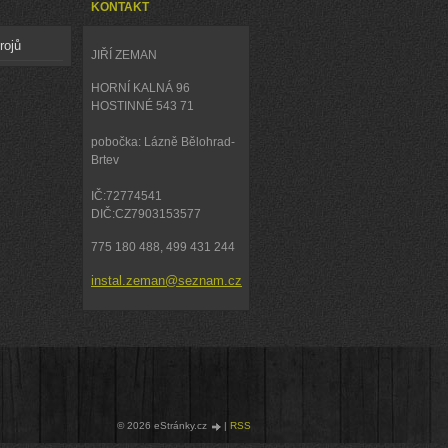
KONTAKT
rojů
JIŘÍ ZEMAN
HORNÍ KALNÁ 96
HOSTINNÉ 543 71
pobočka: Lázně Bělohrad-
Brtev
IČ:72774541
DIČ:CZ7903153577
775 180 488, 499 431 244
instal.zeman@seznam.cz
© 2026 eStránky.cz
|
RSS