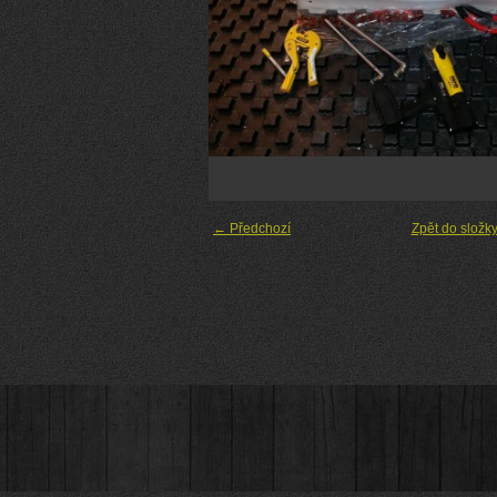
← Předchozí
Zpět do složk