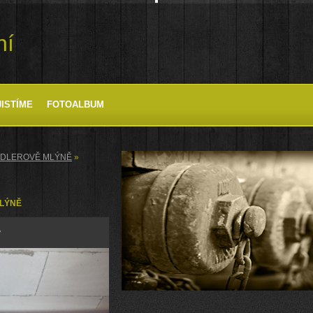
ní
JISTÍME
FOTOALBUM
PINDLEROVĚ MLÝNĚ
»
MLÝNĚ
7