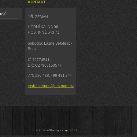
KONTAKT
rojů
JIŘÍ ZEMAN
HORNÍ KALNÁ 96
HOSTINNÉ 543 71
pobočka: Lázně Bělohrad-
Brtev
IČ:72774541
DIČ:CZ7903153577
775 180 488, 499 431 244
instal.zeman@seznam.cz
© 2026 eStránky.cz
|
RSS