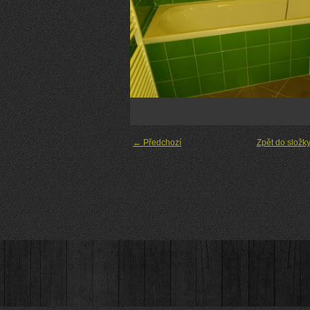
← Předchozí
Zpět do složk