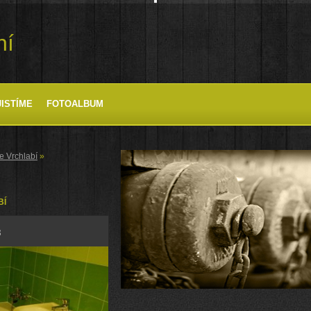
ní
JISTÍME
FOTOALBUM
e Vrchlabí
»
BÍ
8