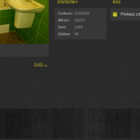
STATISTIKY
RSS
Celkem:
1032656
Přehled zd
Měsíc:
33227
Den:
1365
Online:
96
y
Další →