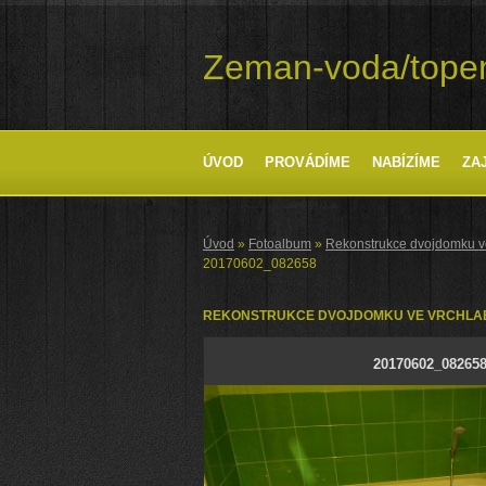
Zeman-voda/tope
ÚVOD
PROVÁDÍME
NABÍZÍME
ZA
Úvod
»
Fotoalbum
»
Rekonstrukce dvojdomku v
20170602_082658
REKONSTRUKCE DVOJDOMKU VE VRCHLA
20170602_08265