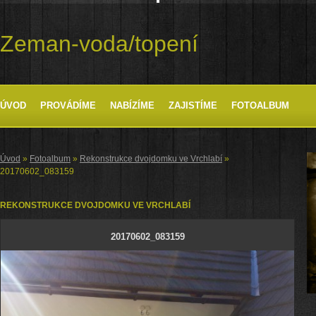
Zeman-voda/topení
ÚVOD
PROVÁDÍME
NABÍZÍME
ZAJISTÍME
FOTOALBUM
Úvod
»
Fotoalbum
»
Rekonstrukce dvojdomku ve Vrchlabí
»
20170602_083159
REKONSTRUKCE DVOJDOMKU VE VRCHLABÍ
20170602_083159