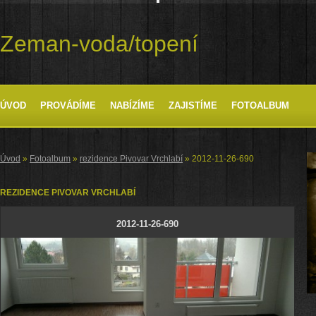
Zeman-voda/topení
ÚVOD
PROVÁDÍME
NABÍZÍME
ZAJISTÍME
FOTOALBUM
Úvod
»
Fotoalbum
»
rezidence Pivovar Vrchlabí
»
2012-11-26-690
REZIDENCE PIVOVAR VRCHLABÍ
2012-11-26-690