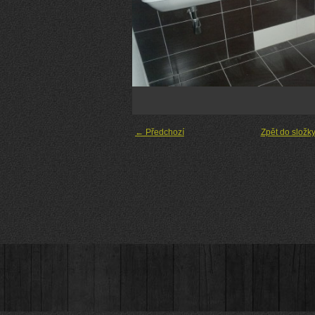
← Předchozí
Zpět do složk