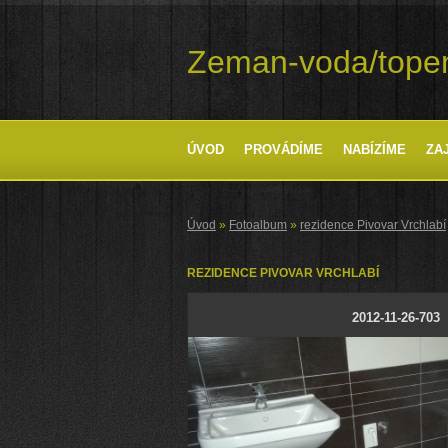
Zeman-voda/tope
ÚVOD
PROVÁDÍME
NABÍZÍME
ZA
Úvod
»
Fotoalbum
»
rezidence Pivovar Vrchlabí
REZIDENCE PIVOVAR VRCHLABÍ
2012-11-26-703