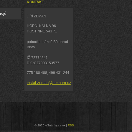
KONTAKT
rojů
JIŘÍ ZEMAN
HORNÍ KALNÁ 96
HOSTINNÉ 543 71
pobočka: Lázně Bělohrad-
Brtev
IČ:72774541
DIČ:CZ7903153577
775 180 488, 499 431 244
instal.zeman@seznam.cz
© 2026 eStránky.cz
|
RSS