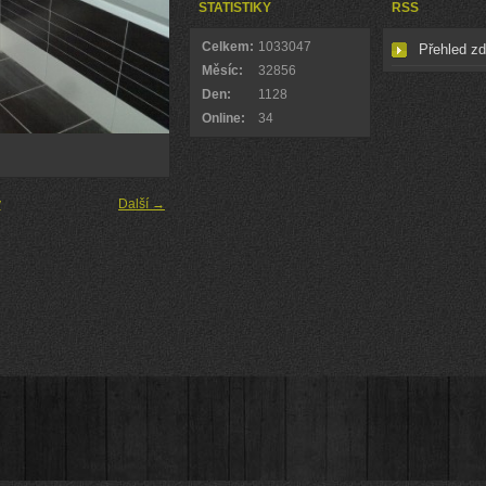
STATISTIKY
RSS
Celkem:
1033047
Přehled zd
Měsíc:
32856
Den:
1128
Online:
34
y
Další →