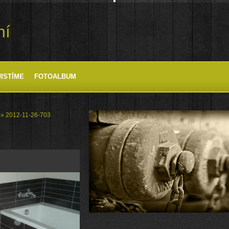
ní
JISTÍME
FOTOALBUM
»
2012-11-26-703