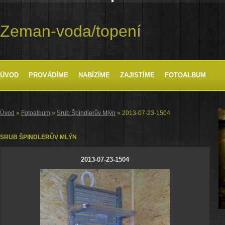
Zeman-voda/topení
ÚVOD
PROVÁDÍME
NABÍZÍME
ZAJISTÍME
FOTOALBUM
Úvod
»
Fotoalbum
»
Srub Špindlerův Mlýn
»
2013-07-23-1504
SRUB ŠPINDLERŮV MLÝN
2013-07-23-1504